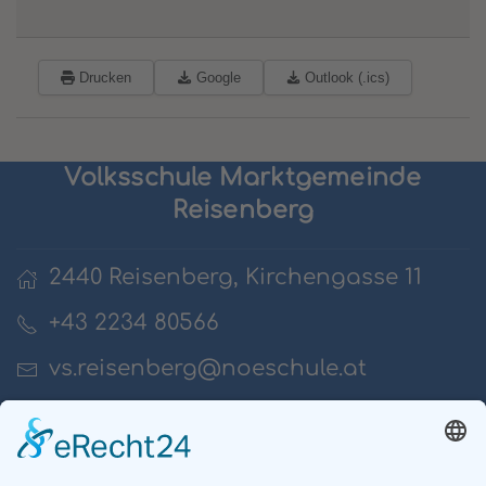
Drucken
Google
Outlook (.ics)
Volksschule Marktgemeinde
Reisenberg
2440 Reisenberg, Kirchengasse 11
+43 2234 80566
vs.reisenberg@noeschule.at
Impressum