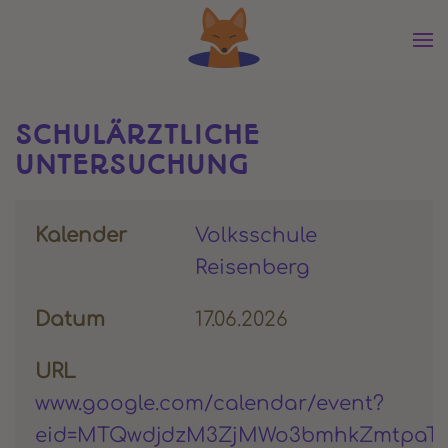
Zum Hauptinhalt springen
SCHULÄRZTLICHE
UNTERSUCHUNG
Kalender
Volksschule
Reisenberg
Datum
17.06.2026
URL
www.google.com/calendar/event?
eid=MTQwdjdzM3ZjMWo3bmhkZmtpa