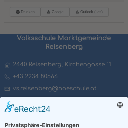
Drucken
Google
Outlook (.ics)
Volksschule Marktgemeinde
Reisenberg
2440 Reisenberg, Kirchengasse 11
+43 2234 80566
vs.reisenberg@noeschule.at
Impressum
Datenschutz